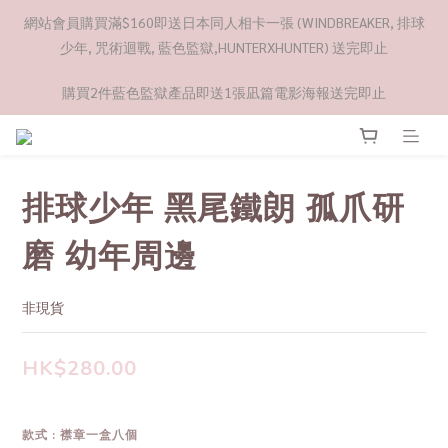
網站會員購買滿$160即送日本同人相卡一張 (WINDBREAKER, 排球
少年, 咒術迴戰, 藍色監獄,HUNTERXHUNTER) 送完即止
購買2件藍色監獄產品即送1張凪篇電影海報送完即止
排球少年 黑尾鐵朗 孤爪研
磨 幼年周邊
非現貨
HK$280.00
款式
: 襟章一盒八個