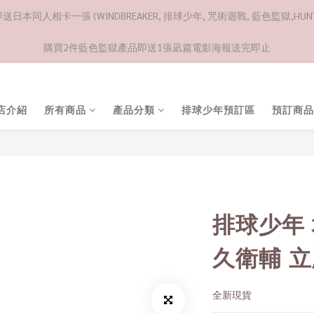
日本同人相卡一張 (WINDBREAKER, 排球少年, 咒術迴戰, 藍色監獄,HUNTE
購買2件藍色監獄產品即送1張凪篇電影海報送完即止
店介紹
所有商品
產品分類
排球少年預訂區
預訂商品
排球少年
久衛輔 
全新現貨