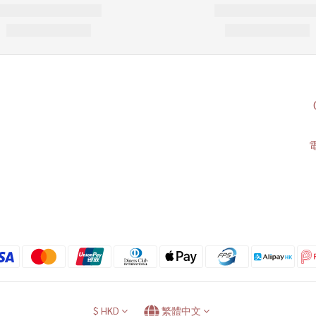
電
$
HKD
繁體中文