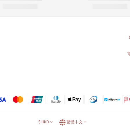
電
$
HKD
繁體中文