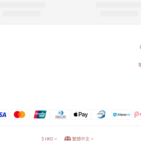
電
$
HKD
繁體中文