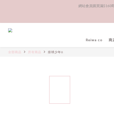
網站會員購買滿$160即送
Reiwa co
商
全部商品
所有商品
排球少年!!