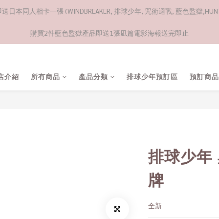
日本同人相卡一張 (WINDBREAKER, 排球少年, 咒術迴戰, 藍色監獄,HUNTE
購買2件藍色監獄產品即送1張凪篇電影海報送完即止
店介紹
所有商品
產品分類
排球少年預訂區
預訂商品
排球少年
牌
全新