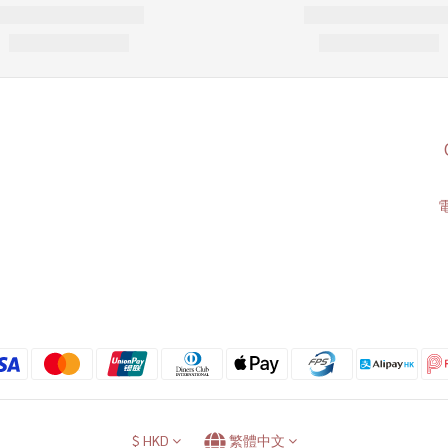
電
$
HKD
繁體中文