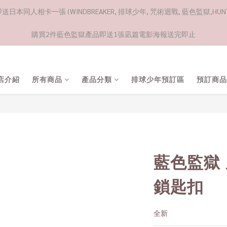
日本同人相卡一張 (WINDBREAKER, 排球少年, 咒術迴戰, 藍色監獄,HUNTE
購買2件藍色監獄產品即送1張凪篇電影海報送完即止
店介紹
所有商品
產品分類
排球少年預訂區
預訂商品
藍色監獄
鎖匙扣
全新