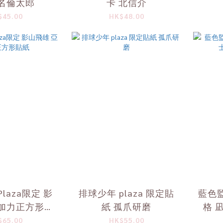
角名倫太郎
卡 北信介
$45.00
HK$48.00
laza限定 影
排球少年 plaza 限定貼
藍色監
亞加力正方形貼
紙 孤爪研磨
格 
紙
$65.00
HK$55.00