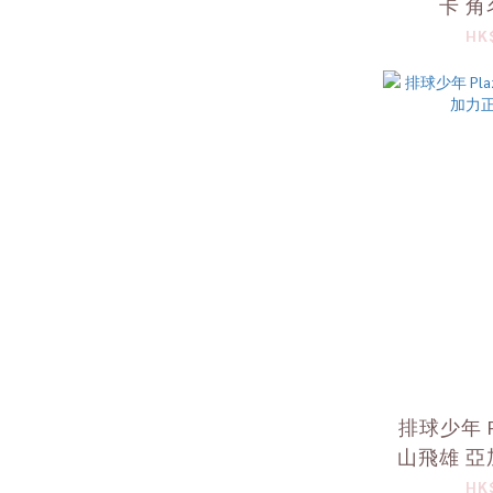
卡 
HK
排球少年 P
山飛雄 
HK