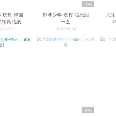
售完
 現貨 韓國
排球少年 現貨 貼紙組
咒術
限定隊員貼紙共5
一盒
f
烏野 音駒
$95.00
HK$290.00
售完