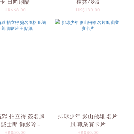
卡 日向翔陽
種共48張
HK$68.00
HK$130.00
獄 拍立得 簽名風
排球少年 影山飛雄 名片
凪誠士郎 御影玲王
風 職業賽卡片
貼紙
HK$50.00
HK$60.00