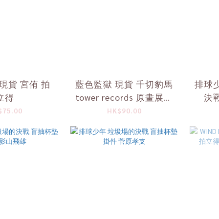
現貨 宮侑 拍
藍色監獄 現貨 千切豹馬
排球少
立得
tower records 原畫展特
決
典卡
$75.00
HK$90.00